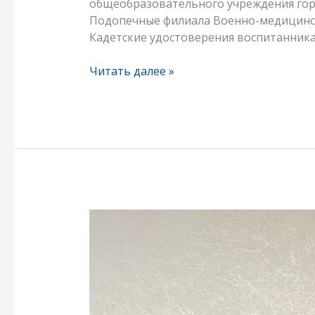
общеобразовательного учреждения гор
Подопечные филиала Военно-медицинс
Кадетские удостоверения воспитанник
Читать далее »
Проводы
на
заслуженный
отдых
сотрудника
отдела