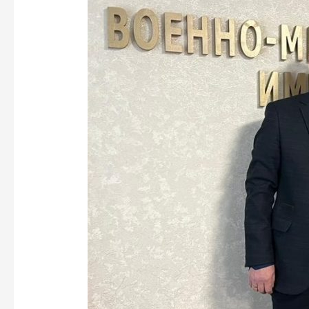
материального
обеспечения
Лисиной
Шамсеньоры
Азезелевны