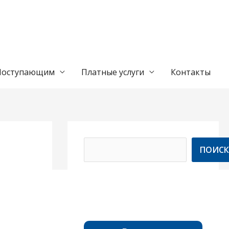
Поступающим
Платные услуги
Контакты
П
о
ПОИСК
и
с
к