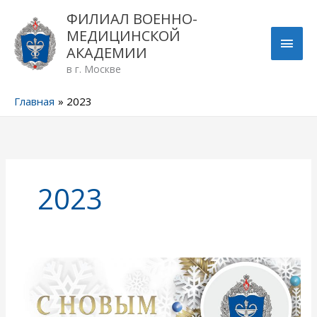
Перейти
ГЛА
ФИЛИАЛ ВОЕННО-
к
МЕДИЦИНСКОЙ
содержимому
МЕН
АКАДЕМИИ
в г. Москве
Главная
2023
2023
C
наступающим
Новым
годом