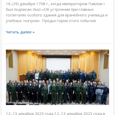
18 (29) декабря 1798 г., когда императором Павлом I
был подписан Указ «Об устроении при главных
госпиталях особого здания для врачебного училища и
учебных театров». Предыстория этого события
Читать далее »
Всеармейская
научно-
практическая
конференция
«Терапия
неотложных
состояний»,
сбор
главных
терапевтов
военных
12–13 декабря 2023 года 12–13 декабря 2023 года в
округов,