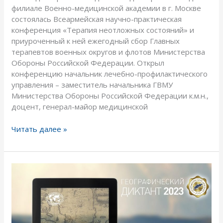
филиале Военно-медицинской академии в г. Москве
флотов
состоялась Всеармейская научно-практическая
Министерства
конференция «Терапия неотложных состояний» и
обороны
приуроченный к ней ежегодный сбор Главных
Российской
терапевтов военных округов и флотов Министерства
Федерации
Обороны Российской Федерации. Открыл
конференцию начальник лечебно-профилактического
управления – заместитель начальника ГВМУ
Министерства Обороны Российской Федерации к.м.н.,
доцент, генерал-майор медицинской
Читать далее »
Географический
диктант