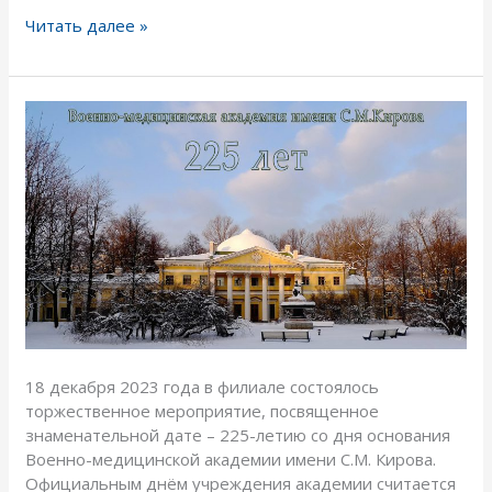
Читать далее »
225-
летие
со
дня
основания
Военно-
медицинской
академии
имени С.М.Кирова.
18 декабря 2023 года в филиале состоялось
торжественное мероприятие, посвященное
знаменательной дате – 225-летию со дня основания
Военно-медицинской академии имени С.М. Кирова.
Официальным днём учреждения академии считается