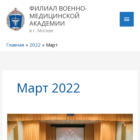
Перейти
ГЛА
ФИЛИАЛ ВОЕННО-
к
МЕДИЦИНСКОЙ
содержимому
МЕН
АКАДЕМИИ
в г. Москве
Главная
2022
Март
Март 2022
Встреча
руководства
юнармейского
движения