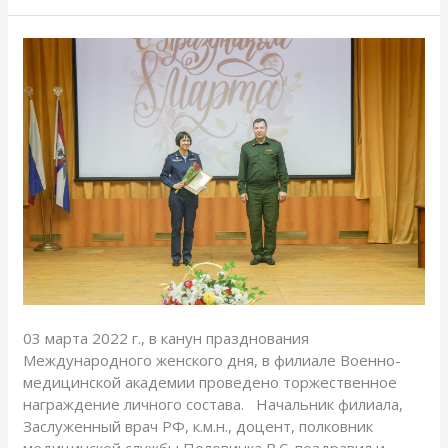
Торжественное
награждение
в
честь
празднования
Международного женского дня
03 марта 2022 г., в канун празднования
Международного женского дня, в филиале Военно-
медицинской академии проведено торжественное
награждение личного состава. Начальник филиала,
Заслуженный врач РФ, к.м.н., доцент, полковник