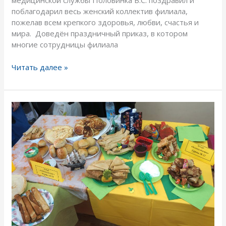
медицинской службы Половинка В.С. поздравил и
поблагодарил весь женский коллектив филиала,
пожелав всем крепкого здоровья, любви, счастья и
мира. Доведён праздничный приказ, в котором
многие сотрудницы филиала
Читать далее »
Конкурс
на
лучший
масленичный
блин
«Пальчики
оближешь
–
2022»