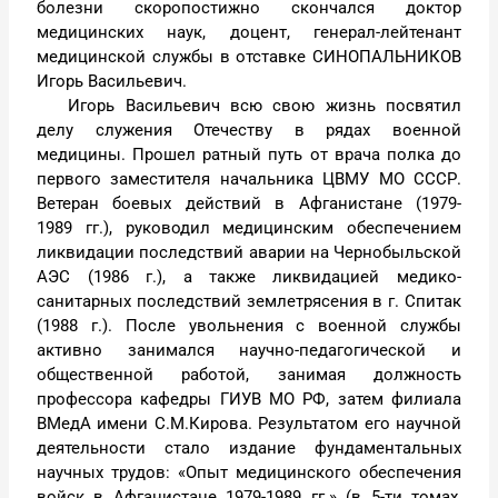
болезни скоропостижно скончался доктор
медицинских наук, доцент, генерал-лейтенант
медицинской службы в отставке СИНОПАЛЬНИКОВ
Игорь Васильевич.
Игорь Васильевич всю свою жизнь посвятил
делу служения Отечеству в рядах военной
медицины. Прошел ратный путь от врача полка до
первого заместителя начальника ЦВМУ МО СССР.
Ветеран боевых действий в Афганистане (1979-
1989 гг.), руководил медицинским обеспечением
ликвидации последствий аварии на Чернобыльской
АЭС (1986 г.), а также ликвидацией медико-
санитарных последствий землетрясения в г. Спитак
(1988 г.). После увольнения с военной службы
активно занимался научно-педагогической и
общественной работой, занимая должность
профессора кафедры ГИУВ МО РФ, затем филиала
ВМедА имени С.М.Кирова. Результатом его научной
деятельности стало издание фундаментальных
научных трудов: «Опыт медицинского обеспечения
войск в Афганистане 1979-1989 гг.» (в 5-ти томах,