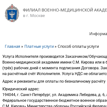
Перейти
к
ФИЛИАЛ ВОЕННО-МЕДИЦИНСКОЙ АКАД
содержимому
в г. Москве
Информа
Главная
Платные услуги
Способ оплаты услуги
Услуга Исполнителя производится Заказчиком/Обучающи
Военно-медицинской академии имени С.М. Кирова или в б
(трёх) рабочих дней с момента подписания Договора. З
на расчётный счёт Исполнителя. Услуга НДС не облагается 
Адрес и реквизиты для оплаты по безналичному расчёту
Юридический адрес:
194044, г. Санкт-Петербург, ул. Академика Лебедева, д. 6, 
Федеральное государственное бюджетное военное образ
С.М. Кирова» Министерства обороны Российской Федерац