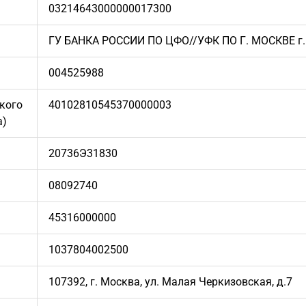
03214643000000017300
ГУ БАНКА РОССИИ ПО ЦФО//УФК ПО Г. МОСКВЕ г.
004525988
кого
40102810545370000003
а)
20736Э31830
08092740
45316000000
1037804002500
107392, г. Москва, ул. Малая Черкизовская, д.7