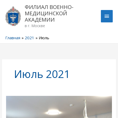
Перейти
ГЛА
ФИЛИАЛ ВОЕННО-
к
МЕДИЦИНСКОЙ
содержимому
МЕН
АКАДЕМИИ
в г. Москве
Главная
2021
Июль
Июль 2021
Выпуск
слушателей
Школы
сестёр