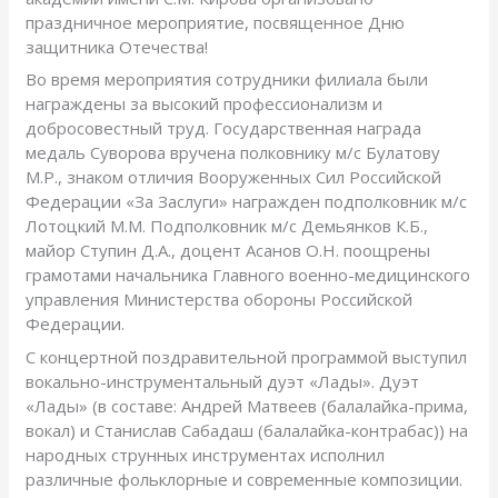
праздничное мероприятие, посвященное Дню
защитника Отечества!
Во время мероприятия сотрудники филиала были
награждены за высокий профессионализм и
добросовестный труд. Государственная награда
медаль Суворова вручена полковнику м/с Булатову
М.Р., знаком отличия Вооруженных Сил Российской
Федерации «За Заслуги» награжден подполковник м/с
Лотоцкий М.М. Подполковник м/с Демьянков К.Б.,
майор Ступин Д.А., доцент Асанов О.Н. поощрены
грамотами начальника Главного военно-медицинского
управления Министерства обороны Российской
Федерации.
С концертной поздравительной программой выступил
вокально-инструментальный дуэт «Лады». Дуэт
«Лады» (в составе: Андрей Матвеев (балалайка-прима,
вокал) и Станислав Сабадаш (балалайка-контрабас)) на
народных струнных инструментах исполнил
различные фольклорные и современные композиции.