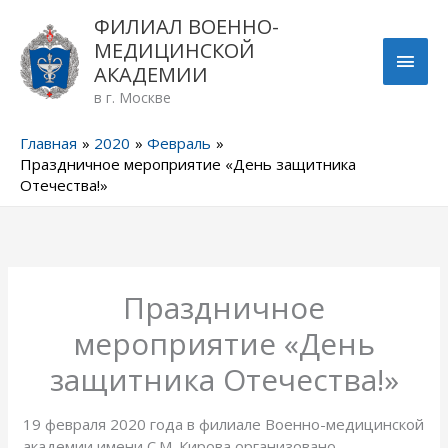
Перейти
ГЛА
ФИЛИАЛ ВОЕННО-
к
МЕДИЦИНСКОЙ
содержимому
МЕН
АКАДЕМИИ
в г. Москве
Главная
2020
Февраль
Праздничное мероприятие «День защитника
Отечества!»
Праздничное
мероприятие «День
защитника Отечества!»
19 февраля 2020 года в филиале Военно-медицинской
академии имени С.М. Кирова организовано