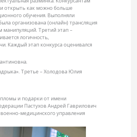
ллектуальная разминка. Конкурсантам
ли открыть как можно больше
яционного обучения. Выполняли
была организована (онлайн) трансляция
м манипуляций. Третий этап –
ивается логичность,
чи. Каждый этап конкурса оценивался
тантиновна.
ндрыка». Третье – Холодова Юлия
ипломы и подарки от имени
едерации Пастухов Андрей Гаврилович
о военно-медицинского управления