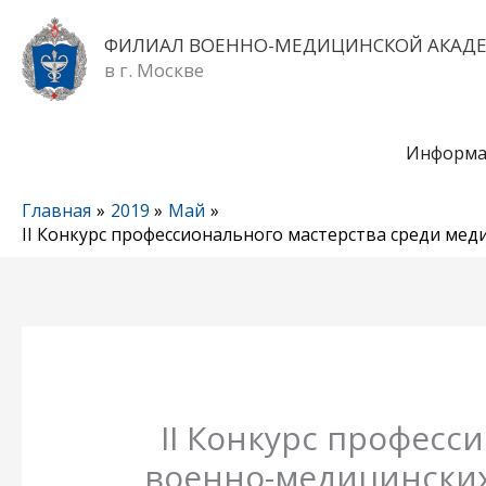
Перейти
к
ФИЛИАЛ ВОЕННО-МЕДИЦИНСКОЙ АКАД
содержимому
в г. Москве
Информа
Главная
2019
Май
II Конкурс профессионального мастерства среди ме
II Конкурс професс
военно-медицинских