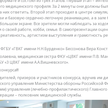
 формате и состоял из трех этапов. Первый этап – инте
его медицинского профиля. За 2 минуты они должны бы
а них ответить. Второй этап проходил в центре симул
ви и базовую сердечно-легочную реанимацию, а в зале 
большом экране. Все зрители могли наблюдать за ходо
 о своей работе, хобби, семье. В самопрезентации оцен
креативность, артистизм выступления и грамотность ре
 ФГБУ «ГВКГ имени Н.Н.Бурденко» Бессонова Вера Конс
олаевна, медицинская сестра ФКУ «ЦВКГ имени П.В. Ма
У «3 ЦВКГ имени А.А.Вишневского».
онкурса!!!
ителей, призеров и участников конкурса, вручив им д
ского управления Министерства обороны Российской Ф
мм) управления (лечебно-профилактического) Главног
ерации – полковник медицинской службы.