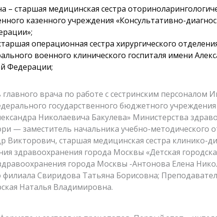
а – старшая медицинская сестра оториноларингологиче
енного казенного учреждения «Консультативно-диагно
ерации»;
старшая операционная сестра хирургического отделени
ального военного клинического госпиталя имени Алек
й Федерации;
 главного врача по работе с сестринским персоналом 
едерального государственного бюджетного учреждени
лександра Николаевича Бакулева» Министерства здрав
юри — заместитель начальника учебно-методического 
р Викторович, старшая медицинская сестра клинико-д
ия здравоохранения города Москвы «Детская городска
дравоохранения города Москвы -Антонова Елена Нико
ю филиала Свиридова Татьяна Борисовна; Преподавате
ская Наталья Владимировна.