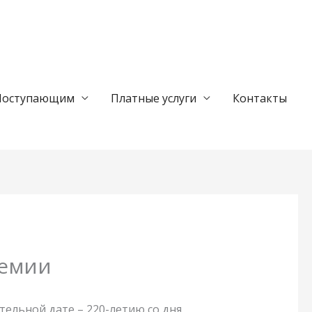
Поступающим
Платные услуги
Контакты
демии
тельной дате – 220-летию со дня