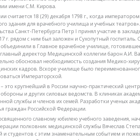
ии имени С.М. Кирова.
считается 18 (29) декабря 1798 г., когда императором 
ого здания для врачебного училища и учебных театров»
льства Санкт-Петербурга Петр I принял участие в заклад
7 г. рядом с ним был заложен и Сухопутный госпиталь. 
. объединили в Главное врачебное училище, готовившее
главный директор Медицинской коллегии барон А.И. В
ельно обосновал необходимость создания Медико-хиру
нских кадров. Вскоре училище было переименованног
еноваться Императорской.
– это крупнейший в России научно-практический центр
обороны и других силовых ведомств. В клиниках акад
нной службы и членов их семей. Разработки ученых ак
ья граждан Российской Федерации.
освященного славному юбилею учебного заведения, на
едерации полковник медицинской службы Вячеслав Сте
ей и студентов с этим знаменательным событием и поже