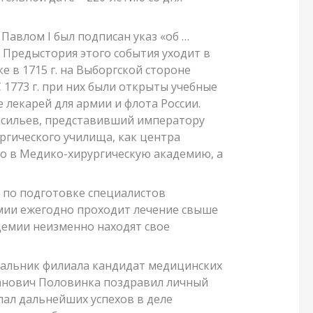
Павлом I был подписан указ «об …
. Предыстория этого события уходит в
ке в 1715 г. на Выборгской стороне
С 1773 г. при них были открыты учебные
 лекарей для армии и флота России.
асильев, представивший императору
ргического училища, как центра
о в Медико-хирургическую академию, а
 по подготовке специалистов
емии ежегодно проходит лечение свыше
адемии неизменно находят свое
чальник филиала кандидат медицинских
панович Половинка поздравил личный
лал дальнейших успехов в деле