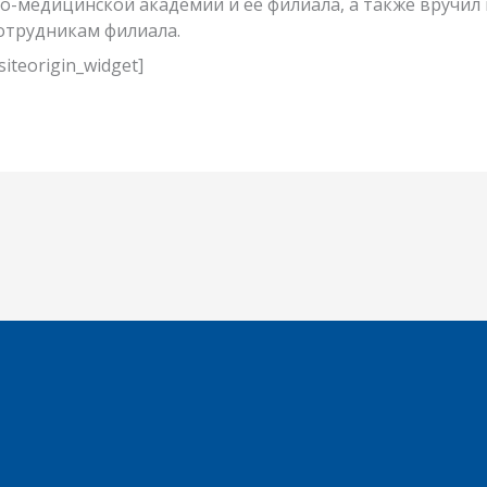
о-медицинской академии и ее филиала, а также вручил
отрудникам филиала.
/siteorigin_widget]