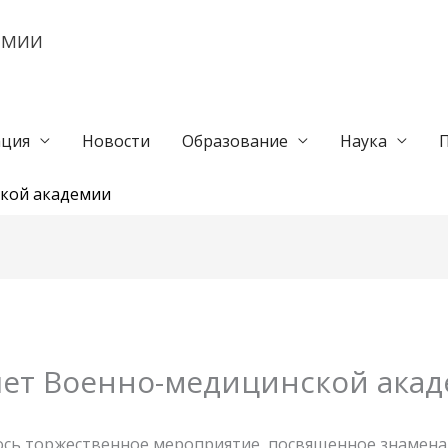
ЕМИИ
ция
Новости
Образование
Наука
ской академии
лет Военно-медицинской ака
лось торжественное мероприятие, посвященное знамена