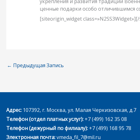
укрепления и развития традиций Военн
ценные подарки особо отличившимся с
[siteorigin_widget class=»N2SS3Widget»]
[
←
Предыдущая Запись
Адрес:
107392, г. Москва, ул. Малая Черкизовская, д.7
Телефон (отдел платных услуг):
+7 (499) 162 35 08
Телефон (дежурный по филиалу):
+7 (499) 168 95 78
Электронная почта:
vmeda_fil_7@mil.ru