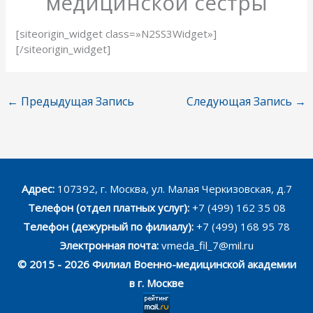
медицинской сестры
[siteorigin_widget class=»N2SS3Widget»]
[/siteorigin_widget]
←
Предыдущая Запись
Следующая Запись
→
Адрес:
107392, г. Москва, ул. Малая Черкизовская, д.7
Телефон (отдел платных услуг):
+7 (499) 162 35 08
Телефон (дежурный по филиалу):
+7 (499) 168 95 78
Электронная почта:
vmeda_fil_7@mil.ru
© 2015 - 2026 Филиал Военно-медицинской академии
в г. Москве