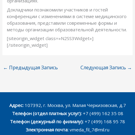
организациях.
Докладчики познакомили участников и гостей
конференции с изменениями в системе медицинского
образования, представили современные формы и
методы организации образовательной деятельности.
[siteorigin_widget class=»N2SS3Widget»]
[/siteorigin_widget]
←
Предыдущая Запись
Следующая Запись
→
Адрес:
107392, г. Москва, ул. Малая Черкизовская, д.7
Телефон (отдел платных услуг):
+7 (499) 162 35 08
Телефон (дежурный по филиалу):
+7 (499) 168 95 78
Электронная почта:
vmeda_fil_7@mil.ru