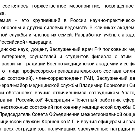
состоялось торжественное мероприятие, посвященное
ва.
демия – это крупнейший в России научно-практическ
обороны и других силовых ведомств. В клиниках академ
ной службы и членов их семей. Разработки учёных акад
Российской Федерации.
инских наук, доцент, Заслуженный врач РФ полковник м
 ветеранов, слушателей и студентов филиала с эти
и развития традиций Военно-медицинской академии и её ф
 от лица профессорско-преподавательского состава фил
х состояний), член-корреспондент РАН, Заслуженный д
генерал-майор медицинской службы Владимир Борисович С
й обстановке вручил отличившимся сотрудникам благо
вания Российской̆ Федерации «Почётный работник сфе
 неотложных состояний полковнику медицинской службы 
Председатель Совета Объединения межрегиональной общес
ицинской службы Корнюшко И.Г. и вручил офицерам и гра
 всех сотрудников, получивших, заслуженные награды 