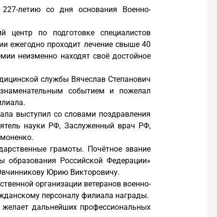
 227-летию со дня основания Военно-
ий центр по подготовке специалистов
ии ежегодно проходит лечение свыше 40
емии неизменно находят своё достойное
едицинской службы Вячеслав Степанович
м знаменательным событием и пожелал
илиала.
иала выступил со словами поздравления
еятель науки РФ, Заслуженный врач РФ,
имоненко.
дарственные грамоты. Почётное звание
ры образования Российской Федерации»
Овчинникову Юрию Викторовичу.
твенной организации ветеранов военно-
жданскому персоналу филиала награды.
и желает дальнейших профессиональных